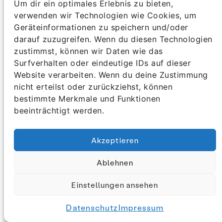
A4) Wirtschafts- und Wohlstandswachstum – eine
Um dir ein optimales Erlebnis zu bieten,
Kaufe diesen Kurs oder melde
verwenden wir Technologien wie Cookies, um
Frage der Perspektive
Geräteinformationen zu speichern und/oder
dich an, wenn du bereits
darauf zuzugreifen. Wenn du diesen Technologien
A5) Der Earth Overshoot Day – wir verbrauchen
registriert bist, um auf diesen
zustimmst, können wir Daten wie das
mehr Ressourcen, als wir sollten
Kursinhalt zuzugreifen.
Surfverhalten oder eindeutige IDs auf dieser
Website verarbeiten. Wenn du deine Zustimmung
A6) Der weltweite Ressourcenverbrauch steigt
nicht erteilst oder zurückziehst, können
Kurs kaufen
weiter
bestimmte Merkmale und Funktionen
beeinträchtigt werden.
A7) Kein Land der Welt entwickelt sich nachhaltig
Anmelden
Akzeptieren
A8) Die Folgen von Ressourcenausbeutung und -
abhängigkeit
Ablehnen
A9) Die Auswirkungen des linearen
Einstellungen ansehen
Wirtschaftsmodells auf das Klima
Datenschutz
Impressum
A10) Die Klimakipppunkte