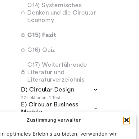
C14) Systemisches
Denken und die Circular
Economy
C15) Fazit
C16) Quiz
C17) Weiterführende
Literatur und
Literaturverzeichnis
D) Circular Design
22 Lektionen, 1 Test
E) Circular Business
Models
Zustimmung verwalten
31 Lektionen, 1 Test
F) Circular Ecosystems
in optimales Erlebnis zu bieten, verwenden wir
18 Lektionen, 1 Test