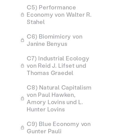
C5) Performance
Economy von Walter R.
Stahel
C6) Biomimicry von
Janine Benyus
C7) Industrial Ecology
von Reid J. Lifset und
Thomas Graedel
C8) Natural Capitalism
von Paul Hawken,
Amory Lovins und L.
Hunter Lovins
C9) Blue Economy von
Gunter Pauli