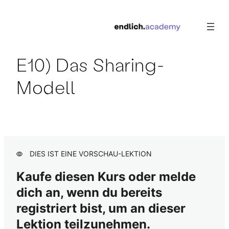
E10) Das Sharing-
Onboarding
Modell
2 Lektionen
A) Die Grundlagen der
Linearwirtschaft
17 Lektionen, 1 Test
B) Die Grundlagen der Circular
Economy
DIES IST EINE VORSCHAU-LEKTION
18 Lektionen, 1 Test
Kaufe diesen Kurs oder melde
C) Circular Thinking
dich an, wenn du bereits
17 Lektionen, 1 Test
D) Circular Design
registriert bist, um an dieser
22 Lektionen, 1 Test
Lektion teilzunehmen.