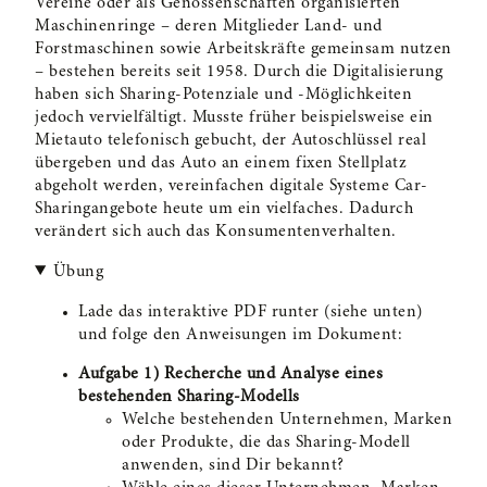
Vereine oder als Genossenschaften organisierten
E25) Das Circulytics Tool
Maschinenringe – deren Mitglieder Land- und
Forstmaschinen sowie Arbeitskräfte gemeinsam nutzen
E26) Die Lebenszyklusanalyse
– bestehen bereits seit 1958. Durch die Digitalisierung
haben sich Sharing-Potenziale und -Möglichkeiten
jedoch vervielfältigt. Musste früher beispielsweise ein
E27) Herausforderungen und Barrieren in der
Mietauto telefonisch gebucht, der Autoschlüssel real
Umsetzung
übergeben und das Auto an einem fixen Stellplatz
abgeholt werden, vereinfachen digitale Systeme Car-
Sharingangebote heute um ein vielfaches. Dadurch
E28) Notwendige Fähigkeiten zur Umsetzung
verändert sich auch das Konsumentenverhalten.
E29) Fazit
Übung
Lade das interaktive PDF runter (siehe unten)
E30) Quiz
und folge den Anweisungen im Dokument:
Aufgabe 1) Recherche und Analyse
eines
E31) Literaturverzeichnis
bestehenden Sharing-Modells
F) Circular Ecosystems
Welche bestehenden Unternehmen, Marken
oder Produkte, die das Sharing-Modell
18 Lektionen, 1 Test
anwenden, sind Dir bekannt?
G) Favourable System Conditions