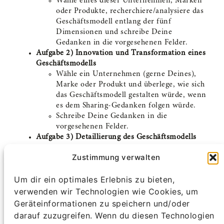
Wähle eines dieser Unternehmen, Marken
15 Lektionen, 1 Test
oder Produkte, recherchiere/analysiere das
Gesamtfazit
Geschäftsmodell entlang der fünf
Dimensionen und schreibe Deine
1 Lektion
Prüfung
Gedanken in die vorgesehenen Felder.
Aufgabe 2) Innovation und Transformation eines
2 Lektionen, 2 Tests
Geschäftsmodells
Wähle ein Unternehmen (gerne Deines),
Marke oder Produkt und überlege, wie sich
das Geschäftsmodell gestalten würde, wenn
es dem Sharing-Gedanken folgen würde.
Schreibe Deine Gedanken in die
vorgesehenen Felder.
Aufgabe 3) Detaillierung des Geschäftsmodells
Welche Chancen und Potenziale,
Zustimmung verwalten
Herausforderungen und Hürden ergeben
sich für das angedachte Geschäftsmodell?
Um dir ein optimales Erlebnis zu bieten,
Welche Kompetenzen müssen aufgebaut
werden und welche organisatorischen
verwenden wir Technologien wie Cookies, um
Veränderungen durchgeführt werden, um
Geräteinformationen zu speichern und/oder
das Geschäftsmodell erfolgreich zu
darauf zuzugreifen. Wenn du diesen Technologien
implementieren?