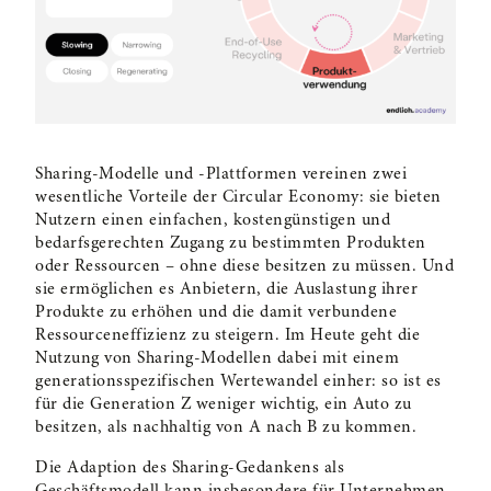
E8) Das Long Life-Modell
E9) Das Product Use Extension-Modell
Vorschau
E10) Das Sharing-Modell
Sharing-Modelle und -Plattformen vereinen zwei
E11) Das Product as a Service-Modell
wesentliche Vorteile der Circular Economy: sie bieten
Nutzern einen einfachen, kostengünstigen und
E12) Das On Demand-Modell
bedarfsgerechten Zugang zu bestimmten Produkten
oder Ressourcen – ohne diese besitzen zu müssen. Und
sie ermöglichen es Anbietern, die Auslastung ihrer
E13) Das Dematerialisierungs-Modell
Produkte zu erhöhen und die damit verbundene
Ressourceneffizienz zu steigern. Im Heute geht die
E14) Das Resource Recovery-Modell
Nutzung von Sharing-Modellen dabei mit einem
generationsspezifischen Wertewandel einher: so ist es
für die Generation Z weniger wichtig, ein Auto zu
E15) Das Circular Input-Modell
besitzen, als nachhaltig von A nach B zu kommen.
E16) Regenerative Modelle
Die Adaption des Sharing-Gedankens als