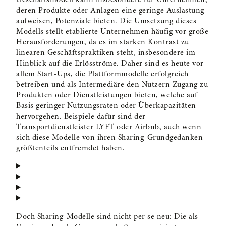
Geschäftsmodell kann insbesondere für Unternehmen,
deren Produkte oder Anlagen eine geringe Auslastung
E17) Synergien zwischen zirkulären
aufweisen, Potenziale bieten. Die Umsetzung dieses
Geschäftsmodell-Archetypen
Modells stellt etablierte Unternehmen häufig vor große
Herausforderungen, da es im starken Kontrast zu
linearen Geschäftspraktiken steht, insbesondere im
E18) Die Zirkularitätsmatrix
Hinblick auf die Erlösströme. Daher sind es heute vor
allem Start-Ups, die Plattformmodelle erfolgreich
E19) Fazit zirkuläre Geschäftsmodelle
betreiben und als Intermediäre den Nutzern Zugang zu
Produkten oder Dienstleistungen bieten, welche auf
E20) Ideationsmethoden und -tools
Basis geringer Nutzungsraten oder Überkapazitäten
hervorgehen. Beispiele dafür sind der
Transportdienstleister LYFT oder Airbnb, auch wenn
E21) Der Think Inside The Box-Ansatz
sich diese Modelle von ihren Sharing-Grundgedanken
größtenteils entfremdet haben.
E22) Die CIRCO-Methode
E23) Der Circular Business Model Design Guide
E24) Das Circular Transition Tool
Doch Sharing-Modelle sind nicht per se neu: Die als